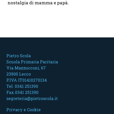
nostalgia di mamma e papà.
Pietro Scola
Scuola Primaria Paritaria
Via Mazzucconi, 67
23900 Lecco
P.IVA IT01410270134
Tel. 0341 251390
Fax.0341 251390
segreteria@pietroscola.it
Privacy e Cookie