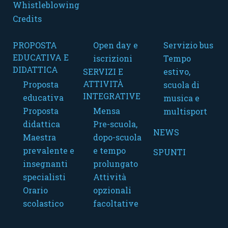
Whistleblowing
Credits
PROPOSTA
Open day e
Servizio bus
EDUCATIVA E
iscrizioni
Tempo
DIDATTICA
SERVIZI E
estivo,
ATTIVITÀ
Proposta
scuola di
INTEGRATIVE
educativa
musica e
Proposta
Mensa
multisport
didattica
Pre-scuola,
NEWS
Maestra
dopo-scuola
prevalente e
e tempo
SPUNTI
insegnanti
prolungato
specialisti
Attività
Orario
opzionali
scolastico
facoltative